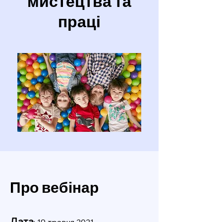
мистецтва та
праці
Про вебінар
Дата