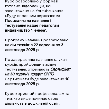
Курс розроблено у форматі
готових відеолекцій, які
завантажено на Youtube-канал
«Буду вправним першачком».
Посилання на навчання і
тестування надає педагогам
видавництво "Генеза".
Програму навчання розраховано
на
сім тижнів
:
з 22 вересня по 3
листопада 2025 р
.
По завершенню навчання слухачі
курсів, пройшовши вихідне
тестування, отримають
Сертифікат
на 30 годин/1 кредит ЄКТС
.
Сертифікати буде завантажено
10
листопада 2025 р.
Курс корисний професіоналам та
тим, хто лише починає свою
діяльність в дошкільній освіті.