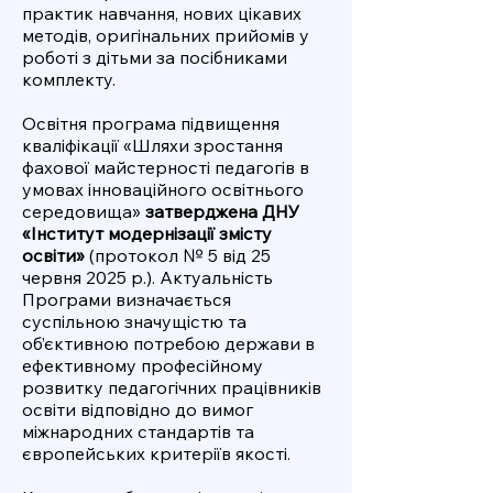
практик навчання, нових цікавих
методів, оригінальних прийомів у
роботі з дітьми за посібниками
комплекту.
Освітня програма підвищення
кваліфікації «Шляхи зростання
фахової майстерності педагогів в
умовах інноваційного освітнього
середовища»
затверджена ДНУ
«Інститут модернізації змісту
освіти»
(протокол № 5 від 25
червня 2025 р.). Актуальність
Програми визначається
суспільною значущістю та
об’єктивною потребою держави в
ефективному професійному
розвитку педагогічних працівників
освіти відповідно до вимог
міжнародних стандартів та
європейських критеріїв якості.