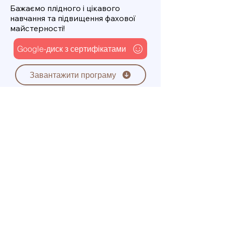
Бажаємо плідного і цікавого
навчання та підвищення фахової
майстерності!
Google-диск з сертифікатами
Завантажити програму
Завжди раді дати відповіді
на ваші запитання:
Viber
Telegram
для замовлень:
(050) 059-40-74
(для дзвінків)