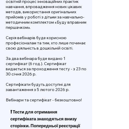
освітній процес інноваційних практик
навчання, впровадження нових цікавих
методів, використання оригінальних
прийомів у роботі з дітьми за навчально-
методичним комплектом «Буду вправним
першачком».
Серія вебінарів буде корисною
професіоналам та тим, хто лише починає
свою діяльність в дошкільній освіті.
За два вебінара буде видано 1
сертифікат (6 год.). Сертифікат
видається за проходження тесту - з 23 по
30 січня 2026 р.
Сертифікати будуть доступні для
завантаження з 5 лютого 2026 р.
Вебінари та сертифікат - безкоштовно!
❗️
Тести для отримання
сертифіката знаходяться внизу
сторінки. Попередньої реєстрації