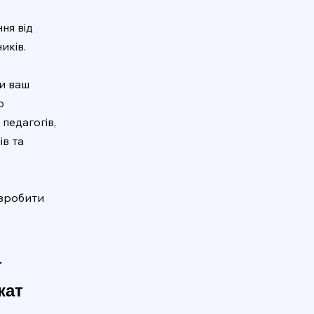
ня від
иків.
ти ваш
о
педагогів,
в та
 зробити
т
кат