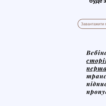
буде 
Завантажити 
Вебін
сторі
перш
транс
підпи
пропу