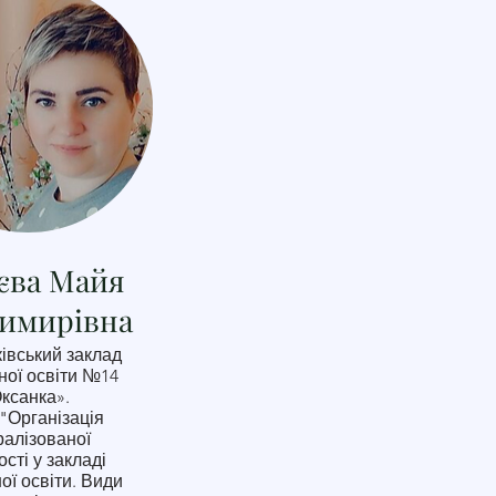
єва Майя
димирівна
івський заклад
ної освіти №14
ксанка».
"Організація
ралізованої
ості у закладі
ої освіти. Види