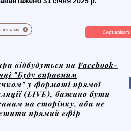
завантажено 31 січня 2025 р.
програму
Сертифікати
ари відбудуться на
Facebook-
нці "Буду вправним
ачком"
у форматі прямої
ляції (LIVE), бажано бути
саним на сторінку, аби не
стити прямий ефір