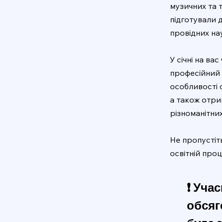
музичних та 
підготували 
провідних нау
У січні на ва
професійний 
особливості о
а також отри
різноманітних
Не пропустіт
освітній про
❗️ Уч
обсяг