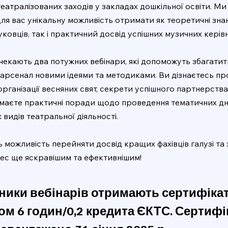
театралізованих заходів у закладах дошкільної освіти. Ми
для вас унікальну можливість отримати як теоретичні знан
ковців, так і практичний досвід успішних музичних керівн
с чекають два потужних вебінари, які допоможуть збагати
арсенал новими ідеями та методиками. Ви дізнаєтесь пр
рганізації весняних свят, секрети успішного партнерства 
маєте практичні поради щодо проведення тематичних дні
 видів театральної діяльності.
ь можливість перейняти досвід кращих фахівців галузі та
цес ще яскравішим та ефективнішим!
асники вебінарів отримають сертифіка
ом 6 годин/0,2 кредита ЄКТС. Сертифі