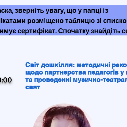
ска, зверніть увагу, що у папці із 
ікатами розміщено таблицю зі списком
имує сертифікат. Спочатку знайдіть се
же при реєстрації могли першим вказа
 не прізвище, тому ваш сертифікат буде 
а першу літеру імені.

Світ дошкілля: методичні реко
щодо партнерства педагогів у 
3:00
та проведенні музично-театра
реєстрації було вказано тільки ім'я аб
свят
прізвище, такі сертифікати не були 
вані.