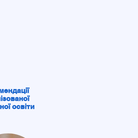
мендації
лізованої
ної освіти