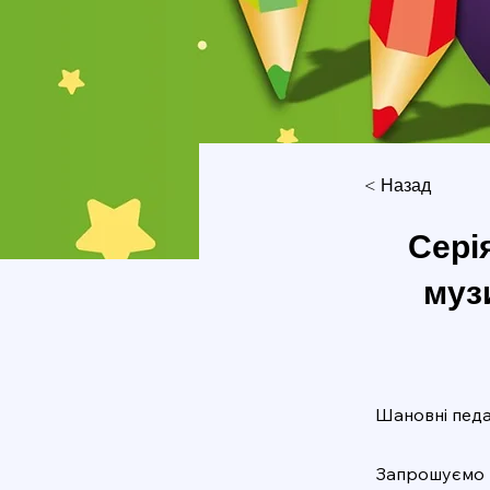
< Назад
Серія
муз
Шановні педа
Запрошуємо в