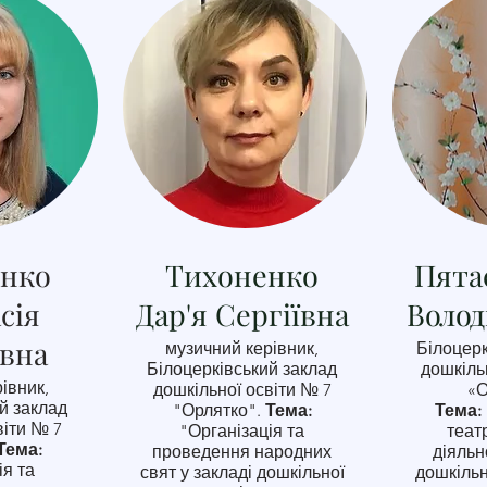
єнко
Тихоненко
Пята
сія
Дар'я Сергіївна
Воло
івна
музичний керівник,
Білоцерк
Білоцерківський заклад
дошкіль
івник,
дошкільної освіти № 7
«О
й заклад
"Орлятко".
Тема:
Тема:
віти № 7
"Організація та
теат
Тема:
проведення народних
діяльн
ія та
свят у закладі дошкільної
дошкільн