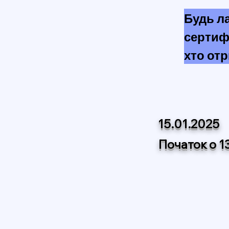
Будь ла
сертиф
хто отр
там, ад
ім'я, а
папці н
15.01.2025
Початок о 1
Якщо в 
тільки 
згенеро