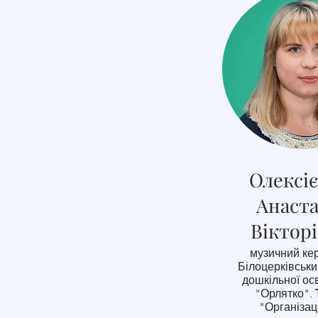
Олексі
Анаста
Віктор
музичний кер
Білоцерківськи
дошкільної ос
"Орлятко".
"Організац