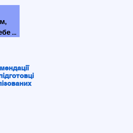
, 
бе 
ти 
у 
мендації
підготовці
лізованих
о 