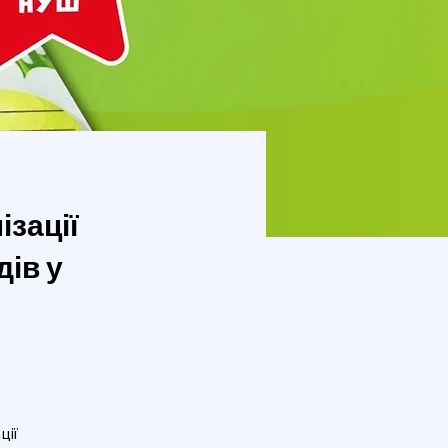
ізації
дів у
ції