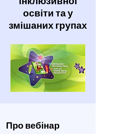
інклюзивної
освіти та у
змішаних групах
Про вебінар