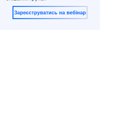
Зареєструватись на вебінар
Завжди раді дати відповіді
на ваші запитання:
Viber
Telegram