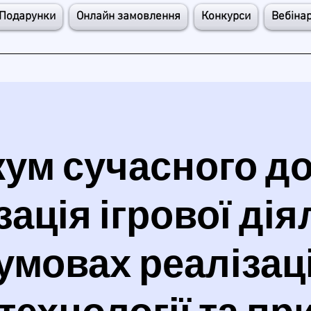
Подарунки
Онлайн замовлення
Конкурси
Вебіна
ум сучасного д
зація ігрової дія
 умовах реалізац
технології та п