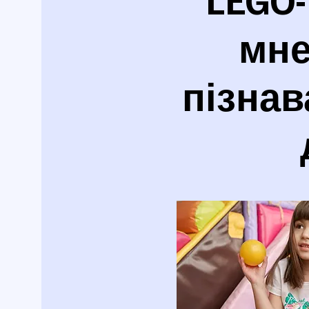
мне
пізнав