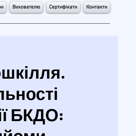
ри
Вихователю
Сертифікати
Контакти
ошкілля.
льності
ії БКДО:
рийоми