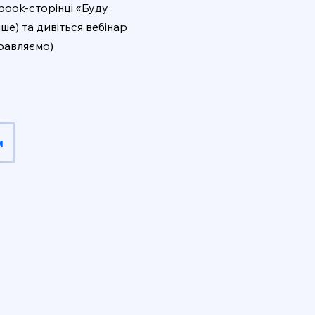
ebook-сторінці
«Буду
ше) та дивіться вебінар
правляємо)
м