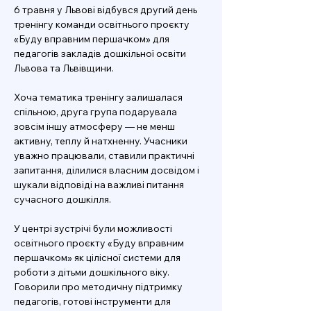
6 травня у Львові відбувся другий день 
тренінгу команди освітнього проєкту 
«Буду вправним першачком» для 
педагогів закладів дошкільної освіти 
Львова та Львівщини.
Хоча тематика тренінгу залишалася 
спільною, друга група подарувала 
зовсім іншу атмосферу — не менш 
активну, теплу й натхненну. Учасники 
уважно працювали, ставили практичні 
запитання, ділилися власним досвідом і 
шукали відповіді на важливі питання 
сучасного дошкілля.
У центрі зустрічі були можливості 
освітнього проєкту «Буду вправним 
першачком» як цілісної системи для 
роботи з дітьми дошкільного віку. 
Говорили про методичну підтримку 
педагогів, готові інструменти для 