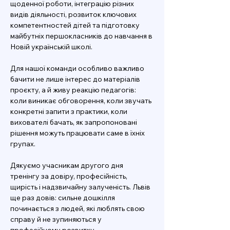
щоденної роботи, інтеграцію різних 
видів діяльності, розвиток ключових 
компетентностей дітей та підготовку 
майбутніх першокласників до навчання в 
Новій українській школі.
Для нашої команди особливо важливо 
бачити не лише інтерес до матеріалів 
проєкту, а й живу реакцію педагогів: 
коли виникає обговорення, коли звучать 
конкретні запити з практики, коли 
вихователі бачать, як запропоновані 
рішення можуть працювати саме в їхніх 
групах.
Дякуємо учасникам другого дня 
тренінгу за довіру, професійність, 
щирість і надзвичайну залученість. Львів 
ще раз довів: сильне дошкілля 
починається з людей, які люблять свою 
справу й не зупиняються у 