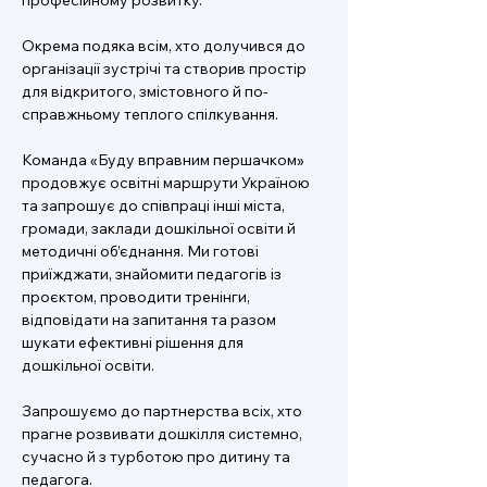
професійному розвитку.
Окрема подяка всім, хто долучився до 
організації зустрічі та створив простір 
для відкритого, змістовного й по-
справжньому теплого спілкування.
Команда «Буду вправним першачком» 
продовжує освітні маршрути Україною 
та запрошує до співпраці інші міста, 
громади, заклади дошкільної освіти й 
методичні об’єднання. Ми готові 
приїжджати, знайомити педагогів із 
проєктом, проводити тренінги, 
відповідати на запитання та разом 
шукати ефективні рішення для 
дошкільної освіти.
Запрошуємо до партнерства всіх, хто 
прагне розвивати дошкілля системно, 
сучасно й з турботою про дитину та 
педагога.