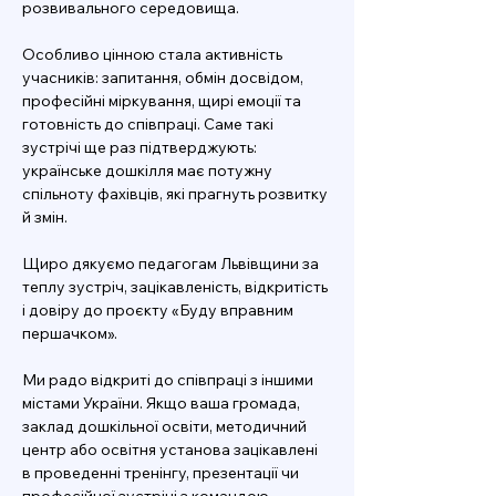
розвивального середовища.
Особливо цінною стала активність 
учасників: запитання, обмін досвідом, 
професійні міркування, щирі емоції та 
готовність до співпраці. Саме такі 
зустрічі ще раз підтверджують: 
українське дошкілля має потужну 
спільноту фахівців, які прагнуть розвитку 
й змін.
Щиро дякуємо педагогам Львівщини за 
теплу зустріч, зацікавленість, відкритість 
і довіру до проєкту «Буду вправним 
першачком».
Ми радо відкриті до співпраці з іншими 
містами України. Якщо ваша громада, 
заклад дошкільної освіти, методичний 
центр або освітня установа зацікавлені 
в проведенні тренінгу, презентації чи 