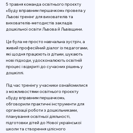
5 травня команда освітнього проєкту 
«Буду вправним першачком» провела у 
Львові тренінг для вихователів та 
вихователів-методистів закладів 
дошкільної освіти Львова й Львівщини.
Це була не просто навчальна зустріч, а 
живий професійний діалог із педагогами, 
які щодня працюють із дітьми, шукають 
нові підходи, удосконалюють освітній 
процес і відкриті до сучасних рішень у 
дошкіллі.
Під час тренінгу учасники ознайомилися 
з можливостями освітнього проєкту 
«Буду вправним першачком», 
обговорили практичні інструменти для 
організації роботи з дошкільниками, 
планування освітньої діяльності, 
підготовки дітей до Нової української 
школи та створення цілісного 